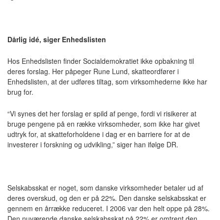
Dårlig idé, siger Enhedslisten
Hos Enhedslisten finder Socialdemokratiet ikke opbakning til
deres forslag. Her påpeger Rune Lund, skatteordfører i
Enhedslisten, at der udføres tiltag, som virksomhederne ikke har
brug for.
“Vi synes det her forslag er spild af penge, fordi vi risikerer at
bruge pengene på en række virksomheder, som ikke har givet
udtryk for, at skatteforholdene i dag er en barriere for at de
investerer i forskning og udvikling,” siger han ifølge DR.
Selskabsskat er noget, som danske virksomheder betaler ud af
deres overskud, og den er på 22%. Den danske selskabsskat er
gennem en årrække reduceret. I 2006 var den helt oppe på 28%.
Den nuværende danske selskabsskat på 22% er omtrent den