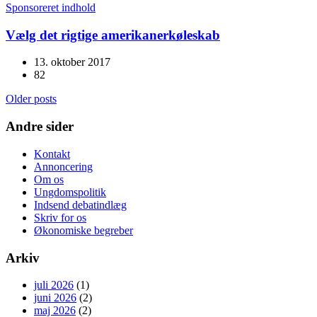
Sponsoreret indhold
Vælg det rigtige amerikanerkøleskab
13. oktober 2017
82
Older posts
Andre sider
Kontakt
Annoncering
Om os
Ungdomspolitik
Indsend debatindlæg
Skriv for os
Økonomiske begreber
Arkiv
juli 2026
(1)
juni 2026
(2)
maj 2026
(2)