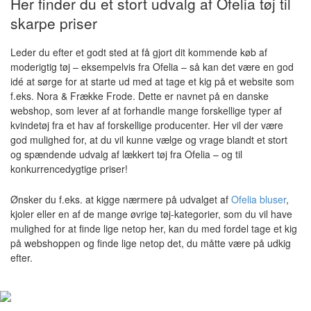
Her finder du et stort udvalg af Ofelia tøj til
skarpe priser
Leder du efter et godt sted at få gjort dit kommende køb af
moderigtig tøj – eksempelvis fra Ofelia – så kan det være en god
idé at sørge for at starte ud med at tage et kig på et website som
f.eks. Nora & Frække Frode. Dette er navnet på en danske
webshop, som lever af at forhandle mange forskellige typer af
kvindetøj fra et hav af forskellige producenter. Her vil der være
god mulighed for, at du vil kunne vælge og vrage blandt et stort
og spændende udvalg af lækkert tøj fra Ofelia – og til
konkurrencedygtige priser!
Ønsker du f.eks. at kigge nærmere på udvalget af
Ofelia bluser
,
kjoler eller en af de mange øvrige tøj-kategorier, som du vil have
mulighed for at finde lige netop her, kan du med fordel tage et kig
på webshoppen og finde lige netop det, du måtte være på udkig
efter.