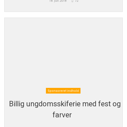
18. juli 2018
72
Sponsoreret indhold
Billig ungdomsskiferie med fest og
farver