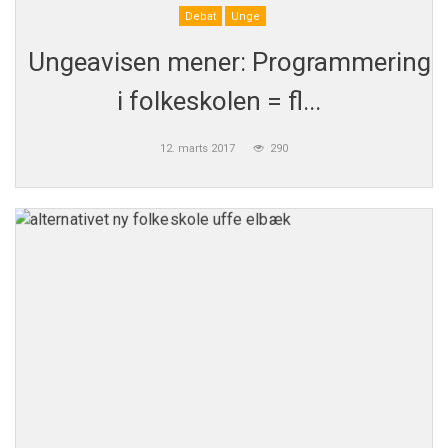
Debat
Unge
Ungeavisen mener: Programmering
i folkeskolen = fl...
12. marts 2017
290