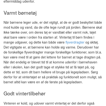
eftermiddag udenfor.
Varmt børnetøj
Når børnene leger ude, er det vigtigt, at de er godt beskyttet både
mod kulde og vand, da de ofte lege rundt på jorden. Børnene skal
ikke tænke over, om deres tøj er vandtæt eller varmt nok, tøjet
skal bare være i orden fra starten af. Vintertøj til børn findes i
mange udgaver, og dette kan både være
flyverdragter
og skitøj.
Det vigtigste er, at børnene kan holde sig varme. Derudover har
de forskellige flyverdragter mange forskellige funktioner, som bl.a.
kan være med til at gøre det lettere for barnet at tage dragten på.
Når det endelig er blevet tid til at komme udenfor i børnehaven
eller i skolen, kan det godt tage et stykke tid at få tøjet på, og
dette er tid, som dit barn hellere vil bruge på legepladsen. Sørg
derfor for at vintertøjet er så praktisk og funktionelt som muligt, så
barnet altid kan være en af de første på legepladsen.
Godt vintertilbehør
Vinteren er kold, og udover varmt vintertøj er det derfor også