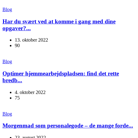
Blog
Har du svært ved at komme i gang med dine
opgaver?...
13. oktober 2022
90
Blog
Optimer hjemmearbejdspladsen: find det rette
bredb...
4. oktober 2022
75
Blog
Morgenmad som personalegode – de mange forde...
23. august 2022