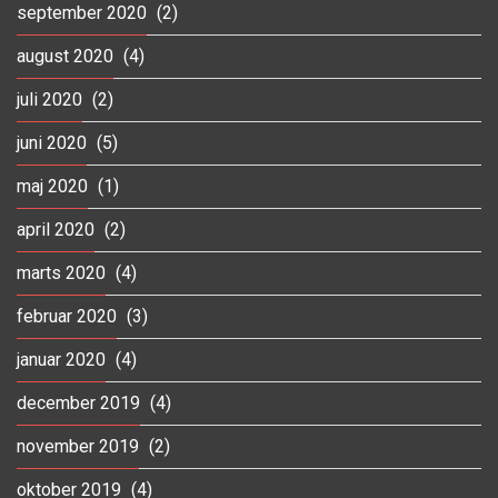
september 2020
(2)
august 2020
(4)
juli 2020
(2)
juni 2020
(5)
maj 2020
(1)
april 2020
(2)
marts 2020
(4)
februar 2020
(3)
januar 2020
(4)
december 2019
(4)
november 2019
(2)
oktober 2019
(4)