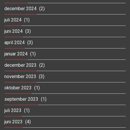
december 2024
(2)
juli 2024
(1)
juni 2024
(3)
april 2024
(3)
januar 2024
(1)
december 2023
(2)
november 2023
(3)
oktober 2023
(1)
september 2023
(1)
juli 2023
(1)
juni 2023
(4)