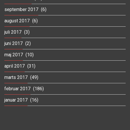
september 2017
(6)
august 2017
(6)
juli 2017
(3)
juni 2017
(2)
maj 2017
(10)
april 2017
(31)
marts 2017
(49)
februar 2017
(186)
januar 2017
(16)