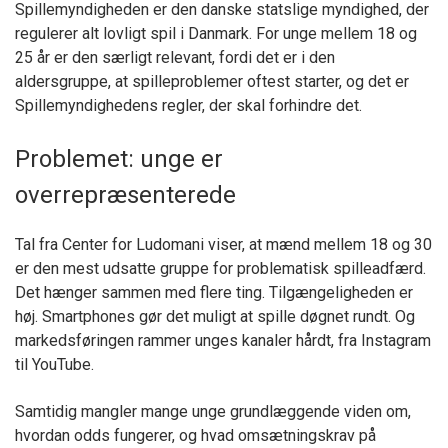
Spillemyndigheden er den danske statslige myndighed, der
regulerer alt lovligt spil i Danmark. For unge mellem 18 og
25 år er den særligt relevant, fordi det er i den
aldersgruppe, at spilleproblemer oftest starter, og det er
Spillemyndighedens regler, der skal forhindre det.
Problemet: unge er
overrepræsenterede
Tal fra Center for Ludomani viser, at mænd mellem 18 og 30
er den mest udsatte gruppe for problematisk spilleadfærd.
Det hænger sammen med flere ting. Tilgængeligheden er
høj. Smartphones gør det muligt at spille døgnet rundt. Og
markedsføringen rammer unges kanaler hårdt, fra Instagram
til YouTube.
Samtidig mangler mange unge grundlæggende viden om,
hvordan odds fungerer, og hvad omsætningskrav på