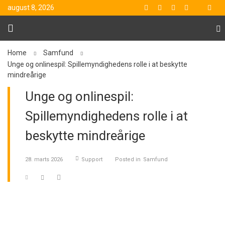
august 8, 2026
Home
Samfund
Unge og onlinespil: Spillemyndighedens rolle i at beskytte
mindreårige
Unge og onlinespil:
Spillemyndighedens rolle i at
beskytte mindreårige
28. marts 2026
Support
Posted in
Samfund