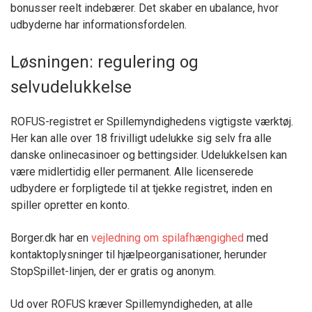
bonusser reelt indebærer. Det skaber en ubalance, hvor
udbyderne har informationsfordelen.
Løsningen: regulering og
selvudelukkelse
ROFUS-registret er Spillemyndighedens vigtigste værktøj.
Her kan alle over 18 frivilligt udelukke sig selv fra alle
danske onlinecasinoer og bettingsider. Udelukkelsen kan
være midlertidig eller permanent. Alle licenserede
udbydere er forpligtede til at tjekke registret, inden en
spiller opretter en konto.
Borger.dk har en
vejledning om spilafhængighed
med
kontaktoplysninger til hjælpeorganisationer, herunder
StopSpillet-linjen, der er gratis og anonym.
Ud over ROFUS kræver Spillemyndigheden, at alle