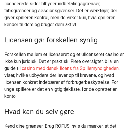
licenserede sider tilbyder indbetalingsgrænser,
tabsgrænser og sessionsgrænser. Det er værktøjer, der
giver spilleren kontrol, men de virker kun, hvis spilleren
kender til dem og bruger dem aktivt.
Licensen gør forskellen synlig
Forskellen mellem et licenseret og et ulicenseret casino er
ikke kun juridisk. Det er praktisk. Flere oversigter, bl.a. en
guide til
casino med dansk licens fra Spillemyndigheden
,
viser, hvilke udbydere der lever op til kravene, og hvad
licensen konkret indebærer af forbrugerbeskyttelse. For
unge spillere er det en vigtig tjekliste, før de opretter en
konto.
Hvad kan du selv gøre
Kend dine grænser. Brug ROFUS, hvis du mærker, at det