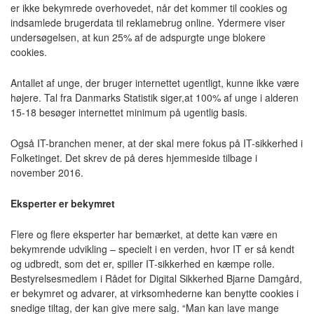
er ikke bekymrede overhovedet, når det kommer til cookies og
indsamlede brugerdata til reklamebrug online. Ydermere viser
undersøgelsen, at kun 25% af de adspurgte unge blokere
cookies.
Antallet af unge, der bruger internettet ugentligt, kunne ikke være
højere. Tal fra Danmarks Statistik siger,at 100% af unge i alderen
15-18 besøger internettet minimum på ugentlig basis.
Også IT-branchen mener, at der skal mere fokus på IT-sikkerhed i
Folketinget. Det skrev de på deres hjemmeside tilbage i
november 2016.
Eksperter er bekymret
Flere og flere eksperter har bemærket, at dette kan være en
bekymrende udvikling – specielt i en verden, hvor IT er så kendt
og udbredt, som det er, spiller IT-sikkerhed en kæmpe rolle.
Bestyrelsesmedlem i Rådet for Digital Sikkerhed Bjarne Damgård,
er bekymret og advarer, at virksomhederne kan benytte cookies i
snedige tiltag, der kan give mere salg. “Man kan lave mange