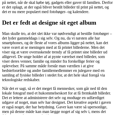
på nettet, når de skal købe tøj, gadgets eller gaver til familien. Derfor
er det oplagt, at der også bliver bestilt billeder til print på nettet, og
det er nu mere populært med fotobøger- og kalendere.
Det er fedt at designe sit eget album
Man skulle tro, at det slet ikke var nødvendigt at bestille fotobøger –
det lyder gammeldags i sig selv. Og nu, da vi næsten alle har
smartphones, og de fleste af vores albums ligger på nettet, kan det
være svært at se meningen med at få printet billederne. Men det
viser sig at være overraskende trendy af få printet sine billeder ud
alligevel. De unge holder af at pynte værelset med billeder, som
viser deres venner, familie og minder fra forskellige ferier og
oplevelser. På samme måde forstår man værdien i at give
bedsteforældre og andre familiemedlemmer en julegave med en
samling af fysiske billeder i stedet for, at det hele skal foregå via
teknologiske redskaber.
Når det er sagt, så er det meget få mennesker, som går ned til den
lokale fotograf med et hukommelseskort for at få fremkaldt billeder.
Det er lettere at administrere det selv og modtage en udfærdiget
udgave af noget, man selv har designet. Det kreative aspekt i gaven
er også noget, der har betydning. Gaver kan være så upersonlige,
men på denne måde kan man lægge noget af sig selv i, mens det