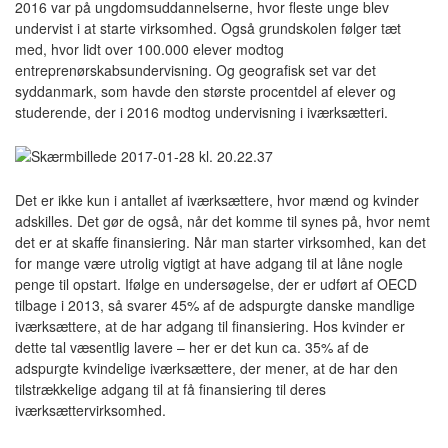
2016 var på ungdomsuddannelserne, hvor fleste unge blev
undervist i at starte virksomhed. Også grundskolen følger tæt
med, hvor lidt over 100.000 elever modtog
entreprenørskabsundervisning. Og geografisk set var det
syddanmark, som havde den største procentdel af elever og
studerende, der i 2016 modtog undervisning i iværksætteri.
Det er ikke kun i antallet af iværksættere, hvor mænd og kvinder
adskilles. Det gør de også, når det komme til synes på, hvor nemt
det er at skaffe finansiering. Når man starter virksomhed, kan det
for mange være utrolig vigtigt at have adgang til at låne nogle
penge til opstart. Ifølge en undersøgelse, der er udført af OECD
tilbage i 2013, så svarer 45% af de adspurgte danske mandlige
iværksættere, at de har adgang til finansiering. Hos kvinder er
dette tal væsentlig lavere – her er det kun ca. 35% af de
adspurgte kvindelige iværksættere, der mener, at de har den
tilstrækkelige adgang til at få finansiering til deres
iværksættervirksomhed.