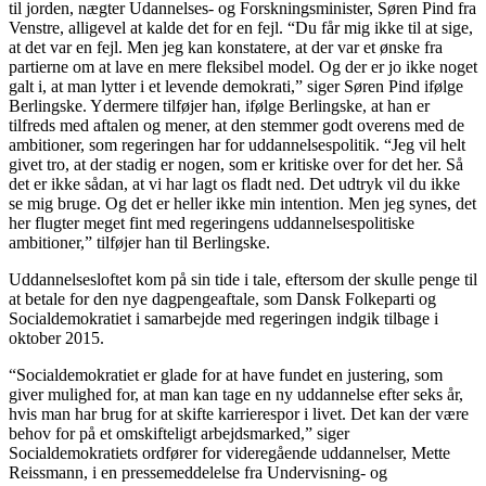
til jorden, nægter Udannelses- og Forskningsminister, Søren Pind fra
Venstre, alligevel at kalde det for en fejl. “Du får mig ikke til at sige,
at det var en fejl. Men jeg kan konstatere, at der var et ønske fra
partierne om at lave en mere fleksibel model. Og der er jo ikke noget
galt i, at man lytter i et levende demokrati,” siger Søren Pind ifølge
Berlingske. Ydermere tilføjer han, ifølge Berlingske, at han er
tilfreds med aftalen og mener, at den stemmer godt overens med de
ambitioner, som regeringen har for uddannelsespolitik. “Jeg vil helt
givet tro, at der stadig er nogen, som er kritiske over for det her. Så
det er ikke sådan, at vi har lagt os fladt ned. Det udtryk vil du ikke
se mig bruge. Og det er heller ikke min intention. Men jeg synes, det
her flugter meget fint med regeringens uddannelsespolitiske
ambitioner,” tilføjer han til Berlingske.
Uddannelsesloftet kom på sin tide i tale, eftersom der skulle penge til
at betale for den nye dagpengeaftale, som Dansk Folkeparti og
Socialdemokratiet i samarbejde med regeringen indgik tilbage i
oktober 2015.
“Socialdemokratiet er glade for at have fundet en justering, som
giver mulighed for, at man kan tage en ny uddannelse efter seks år,
hvis man har brug for at skifte karrierespor i livet. Det kan der være
behov for på et omskifteligt arbejdsmarked,” siger
Socialdemokratiets ordfører for videregående uddannelser, Mette
Reissmann, i en pressemeddelelse fra Undervisning- og