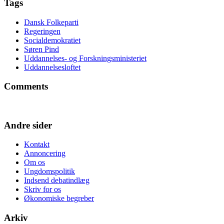
Tags
Dansk Folkeparti
Regeringen
Socialdemokratiet
Søren Pind
Uddannelses- og Forskningsministeriet
Uddannelsesloftet
Comments
Andre sider
Kontakt
Annoncering
Om os
Ungdomspolitik
Indsend debatindlæg
Skriv for os
Økonomiske begreber
Arkiv