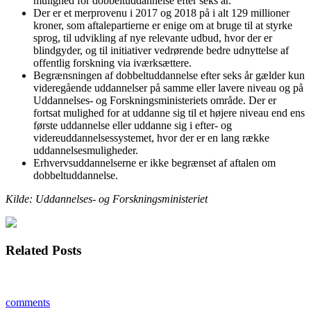
mulighed for dobbeltuddannelse efter seks år.
Der er et merprovenu i 2017 og 2018 på i alt 129 millioner
kroner, som aftalepartierne er enige om at bruge til at styrke
sprog, til udvikling af nye relevante udbud, hvor der er
blindgyder, og til initiativer vedrørende bedre udnyttelse af
offentlig forskning via iværksættere.
Begrænsningen af dobbeltuddannelse efter seks år gælder kun
videregående uddannelser på samme eller lavere niveau og på
Uddannelses- og Forskningsministeriets område. Der er
fortsat mulighed for at uddanne sig til et højere niveau end ens
første uddannelse eller uddanne sig i efter- og
videreuddannelsessystemet, hvor der er en lang række
uddannelsesmuligheder.
Erhvervsuddannelserne er ikke begrænset af aftalen om
dobbeltuddannelse.
Kilde: Uddannelses- og Forskningsministeriet
Related Posts
comments