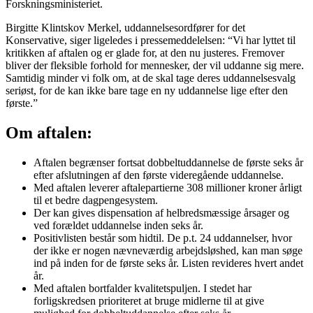
Forskningsministeriet.
Birgitte Klintskov Merkel, uddannelsesordfører for det
Konservative, siger ligeledes i pressemeddelelsen: “Vi har lyttet til
kritikken af aftalen og er glade for, at den nu justeres. Fremover
bliver der fleksible forhold for mennesker, der vil uddanne sig mere.
Samtidig minder vi folk om, at de skal tage deres uddannelsesvalg
seriøst, for de kan ikke bare tage en ny uddannelse lige efter den
første.”
Om aftalen:
Aftalen begrænser fortsat dobbeltuddannelse de første seks år
efter afslutningen af den første videregående uddannelse.
Med aftalen leverer aftalepartierne 308 millioner kroner årligt
til et bedre dagpengesystem.
Der kan gives dispensation af helbredsmæssige årsager og
ved forældet uddannelse inden seks år.
Positivlisten består som hidtil. De p.t. 24 uddannelser, hvor
der ikke er nogen nævneværdig arbejdsløshed, kan man søge
ind på inden for de første seks år. Listen revideres hvert andet
år.
Med aftalen bortfalder kvalitetspuljen. I stedet har
forligskredsen prioriteret at bruge midlerne til at give