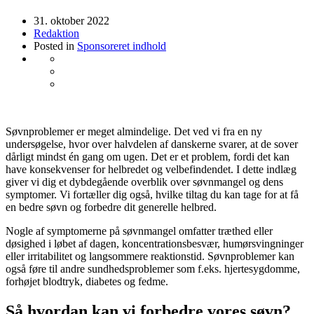
31. oktober 2022
Redaktion
Posted in
Sponsoreret indhold
Søvnproblemer er meget almindelige. Det ved vi fra en ny
undersøgelse, hvor over halvdelen af danskerne svarer, at de sover
dårligt mindst én gang om ugen. Det er et problem, fordi det kan
have konsekvenser for helbredet og velbefindendet. I dette indlæg
giver vi dig et dybdegående overblik over søvnmangel og dens
symptomer. Vi fortæller dig også, hvilke tiltag du kan tage for at få
en bedre søvn og forbedre dit generelle helbred.
Nogle af symptomerne på søvnmangel omfatter træthed eller
døsighed i løbet af dagen, koncentrationsbesvær, humørsvingninger
eller irritabilitet og langsommere reaktionstid. Søvnproblemer kan
også føre til andre sundhedsproblemer som f.eks. hjertesygdomme,
forhøjet blodtryk, diabetes og fedme.
Så hvordan kan vi forbedre vores søvn?