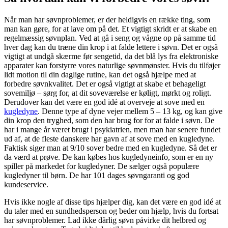
Når man har søvnproblemer, er der heldigvis en række ting, som
man kan gøre, for at lave om på det. Et vigtigt skridt er at skabe en
regelmæssig søvnplan. Ved at gå i seng og vågne op på samme tid
hver dag kan du træne din krop i at falde lettere i søvn. Det er også
vigtigt at undgå skærme før sengetid, da det blå lys fra elektroniske
apparater kan forstyrre vores naturlige søvnmønster. Hvis du tilføjer
lidt motion til din daglige rutine, kan det også hjælpe med at
forbedre søvnkvalitet. Det er også vigtigt at skabe et behageligt
sovemiljø – sørg for, at dit soveværelse er køligt, mørkt og roligt.
Derudover kan det være en god idé at overveje at sove med en
kugledyne
. Denne type af dyne vejer mellem 5 – 13 kg, og kan give
din krop den tryghed, som den har brug for for at falde i søvn. De
har i mange år været brugt i psykiatrien, men man har senere fundet
ud af, at de fleste danskere har gavn af at sove med en kugledyne.
Faktisk siger man at 9/10 sover bedre med en kugledyne. Så det er
da værd at prøve. De kan købes hos kugledyneinfo, som er en ny
spiller på markedet for kugledyner. De sælger også populære
kugledyner til børn. De har 101 dages søvngaranti og god
kundeservice.
Hvis ikke nogle af disse tips hjælper dig, kan det være en god idé at
du taler med en sundhedsperson og beder om hjælp, hvis du fortsat
har søvnproblemer. Lad ikke dårlig søvn påvirke dit helbred og