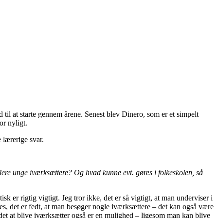
il at starte gennem årene. Senest blev Dinero, som er et simpelt
or nyligt.
lærerige svar.
lere unge iværksættere? Og hvad kunne evt. gøres i folkeskolen, så
sk er rigtig vigtigt. Jeg tror ikke, det er så vigtigt, at man underviser i
nes, det er fedt, at man besøger nogle iværksættere – det kan også være
 det at blive iværksætter også er en mulighed – ligesom man kan blive