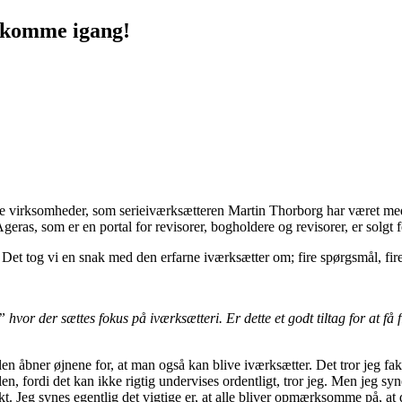
 komme igang!
de virksomheder, som serieiværksætteren Martin Thorborg har været med t
ras, som er en portal for revisorer, bogholdere og revisorer, er solgt f
t tog vi en snak med den erfarne iværksætter om; fire spørgsmål, fire 
 der sættes fokus på iværksætteri. Er dette et godt tiltag for at få f
olen åbner øjnene for, at man også kan blive iværksætter. Det tror jeg fakti
en, fordi det kan ikke rigtig undervises ordentligt, tror jeg. Men jeg sy
t. Jeg synes egentlig det vigtige er, at alle bliver opmærksomme på, at