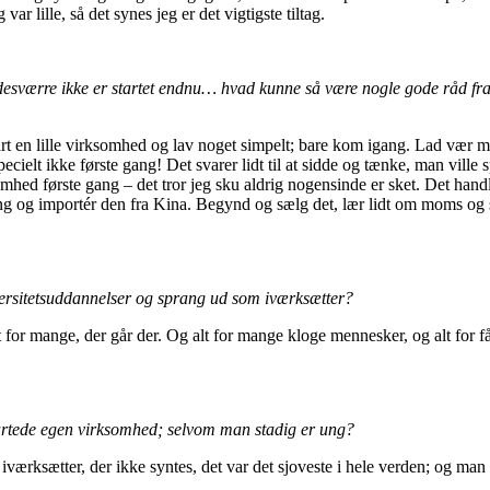
r lille, så det synes jeg er det vigtigste tiltag.
sværre ikke er startet endnu… hvad kunne så være nogle gode råd fra e
 en lille virksomhed og lav noget simpelt; bare kom igang. Lad vær med
ecielt ikke første gang! Det svarer lidt til at sidde og tænke, man ville
hed første gang – det tror jeg sku aldrig nogensinde er sket. Det hand
i-ting og importér den fra Kina. Begynd og sælg det, lær lidt om moms og 
iversitetsuddannelser og sprang ud som iværksætter?
lt for mange, der går der. Og alt for mange kloge mennesker, og alt for f
startede egen virksomhed; selvom man stadig er ung?
g iværksætter, der ikke syntes, det var det sjoveste i hele verden; og man