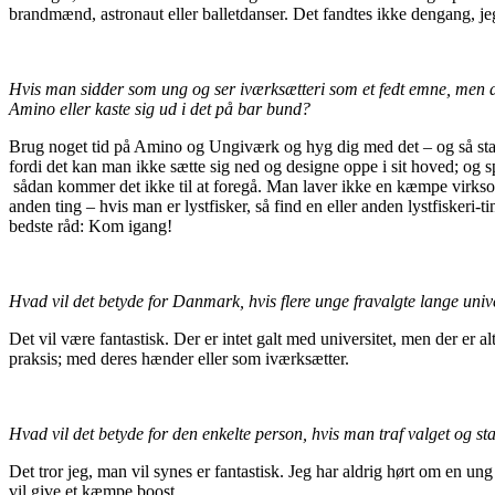
brandmænd, astronaut eller balletdanser. Det fandtes ikke dengang, jeg va
Hvis man sidder som ung og ser iværksætteri som et fedt emne, men de
Amino eller kaste sig ud i det på bar bund?
Brug noget tid på Amino og Ungiværk og hyg dig med det – og så start
fordi det kan man ikke sætte sig ned og designe oppe i sit hoved; og sp
sådan kommer det ikke til at foregå. Man laver ikke en kæmpe virksom
anden ting – hvis man er lystfisker, så find en eller anden lystfisker
bedste råd: Kom igang!
Hvad vil det betyde for Danmark, hvis flere unge fravalgte lange un
Det vil være fantastisk. Der er intet galt med universitet, men der er a
praksis; med deres hænder eller som iværksætter.
Hvad vil det betyde for den enkelte person, hvis man traf valget og 
Det tror jeg, man vil synes er fantastisk. Jeg har aldrig hørt om en un
vil give et kæmpe boost.