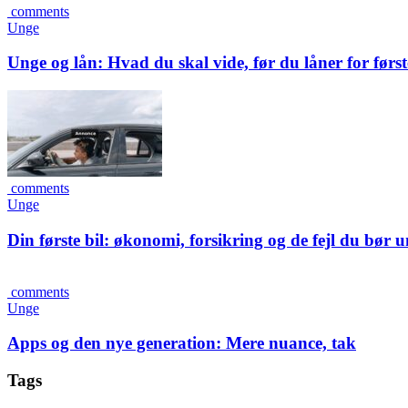
comments
Unge
Unge og lån: Hvad du skal vide, før du låner for førs
comments
Unge
Din første bil: økonomi, forsikring og de fejl du bør 
comments
Unge
Apps og den nye generation: Mere nuance, tak
Tags