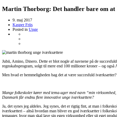
Martin Thorborg: Det handler bare om at
9. maj 2017
Kasper Friis
Posted in
Unge
Jubii, Amino, Dinero. Dette er blot nogle af navnene på de succesful
regnskabsprogram, solgt til mere end 100 millioner kroner – og også Age
Men hvad er hemmeligheden bag det at være succesfuld iværksætter? De
Mange folkeskoler kører med tema-uger med navn “min virksomhed,” hvor
Danmark får endnu flere innovative unge iværksættere?
Ja, det synes jeg aldeles. Jeg synes, det er rigtig fint, at man i folkesk
iværksætteri – altså hvordan man bliver en god iværksætter i folkeskol
temauger, hvor man skal lave sin egen virksomhed eller sit eget produk