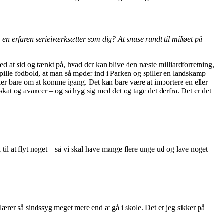
n erfaren serieiværksætter som dig? At snuse rundt til miljøet på
 at sid og tænkt på, hvad der kan blive den næste milliardforretning,
 spille fodbold, at man så møder ind i Parken og spiller en landskamp –
ler bare om at komme igang. Det kan bare være at importere en eller
skat og avancer – og så hyg sig med det og tage det derfra. Det er det
å til at flyt noget – så vi skal have mange flere unge ud og lave noget
 lærer så sindssyg meget mere end at gå i skole. Det er jeg sikker på