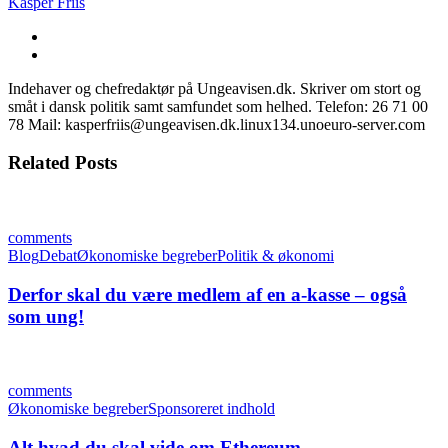
Kasper Friis
Indehaver og chefredaktør på Ungeavisen.dk. Skriver om stort og
småt i dansk politik samt samfundet som helhed. Telefon: 26 71 00
78 Mail: kasperfriis@ungeavisen.dk.linux134.unoeuro-server.com
Related Posts
comments
Blog
Debat
Økonomiske begreber
Politik & økonomi
Derfor skal du være medlem af en a-kasse – også
som ung!
comments
Økonomiske begreber
Sponsoreret indhold
Alt hvad du skal vide om Ethereum