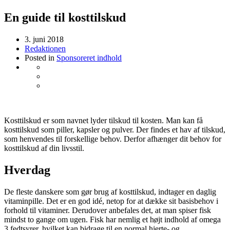
En guide til kosttilskud
3. juni 2018
Redaktionen
Posted in
Sponsoreret indhold
Kosttilskud er som navnet lyder tilskud til kosten. Man kan få
kosttilskud som piller, kapsler og pulver. Der findes et hav af tilskud,
som henvendes til forskellige behov. Derfor afhænger dit behov for
kosttilskud af din livsstil.
Hverdag
De fleste danskere som gør brug af kosttilskud, indtager en daglig
vitaminpille. Det er en god idé, netop for at dække sit basisbehov i
forhold til vitaminer. Derudover anbefales det, at man spiser fisk
mindst to gange om ugen. Fisk har nemlig et højt indhold af omega
3 fedtsyrer, hvilket kan bidrage til en normal hjerte- og