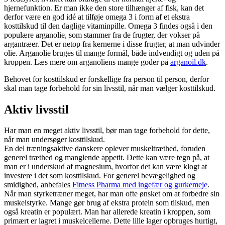
hjernefunktion. Er man ikke den store tilhænger af fisk, kan det
derfor være en god idé at tilføje omega 3 i form af et ekstra
kosttilskud til den daglige vitaminpille. Omega 3 findes også i den
populære arganolie, som stammer fra de frugter, der vokser på
argantræer. Det er netop fra kernerne i disse frugter, at man udvinder
olie. Arganolie bruges til mange formål, både indvendigt og uden på
kroppen. Læs mere om arganoliens mange goder på
arganoil.dk
.
Behovet for kosttilskud er forskellige fra person til person, derfor
skal man tage forbehold for sin livsstil, når man vælger kosttilskud.
Aktiv livsstil
Har man en meget aktiv livsstil, bør man tage forbehold for dette,
når man undersøger kosttilskud.
En del træningsaktive danskere oplever muskeltræthed, foruden
generel træthed og manglende appetit. Dette kan være tegn på, at
man er i underskud af magnesium, hvorfor det kan være klogt at
investere i det som kosttilskud. For generel bevægelighed og
smidighed, anbefales
Fitness Pharma med ingefær og gurkemeje
.
Når man styrketræner meget, har man ofte ønsket om at forbedre sin
muskelstyrke. Mange gør brug af ekstra protein som tilskud, men
også kreatin er populært. Man har allerede kreatin i kroppen, som
primært er lagret i muskelcellerne. Dette lille lager opbruges hurtigt,