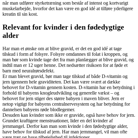
når man udfører styrketræning som består af intenst og kortvarigt
muskelarbejde, hvorfor det kan være en god idé at tilføre yderligere
kreatin til sin kost.
Relevant for kvinder i den fødedygtige
alder
Har man et ønske om at blive gravid, er det en god idé at tage
tilskud i form af folsyre. Folsyre omdannes til folat i kroppen, og
man bør som kvinde tage det fra man planlægger at blive gravid, og
indtil man er 12 uger henne. Det nedsætter risikoen for at føde et
barn med neuralrørsdefekt.
Er man blevet gravid, bør man tage tilskud af både D-vitamin og
jern igennem hele graviditeten. Det kan være svært at dække
behovet for D-vitamin gennem kosten. D-vitamin har en betydning i
forhold til babyens knogleudvikling og generelle vækst – og
behovet for jern stiger des større babyen i maven bliver. Jern er
netop vigtigt for babyens centralnervesystem og har betydning for
dannelsen babyens røde blodlegemer.
Desuden kan kvinder som ikke er gravide, også have behov for jern.
Grundet kraftigere menstruationer, lider en del kvinder af
jernmangel. Derfor kan man som kvinde i den fødedygtige alder,
have behov for tilskud af jern. Har man jernmangel, vil man ofte
være træt og have tilbøjelighed til infektioner.