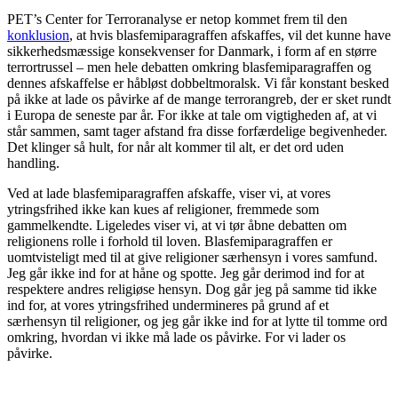
PET’s Center for Terroranalyse er netop kommet frem til den
konklusion
, at hvis blasfemiparagraffen afskaffes, vil det kunne have
sikkerhedsmæssige konsekvenser for Danmark, i form af en større
terrortrussel – men hele debatten omkring blasfemiparagraffen og
dennes afskaffelse er håbløst dobbeltmoralsk. Vi får konstant besked
på ikke at lade os påvirke af de mange terrorangreb, der er sket rundt
i Europa de seneste par år. For ikke at tale om vigtigheden af, at vi
står sammen, samt tager afstand fra disse forfærdelige begivenheder.
Det klinger så hult, for når alt kommer til alt, er det ord uden
handling.
Ved at lade blasfemiparagraffen afskaffe, viser vi, at vores
ytringsfrihed ikke kan kues af religioner, fremmede som
gammelkendte. Ligeledes viser vi, at vi tør åbne debatten om
religionens rolle i forhold til loven. Blasfemiparagraffen er
uomtvisteligt med til at give religioner særhensyn i vores samfund.
Jeg går ikke ind for at håne og spotte. Jeg går derimod ind for at
respektere andres religiøse hensyn. Dog går jeg på samme tid ikke
ind for, at vores ytringsfrihed undermineres på grund af et
særhensyn til religioner, og jeg går ikke ind for at lytte til tomme ord
omkring, hvordan vi ikke må lade os påvirke. For vi lader os
påvirke.