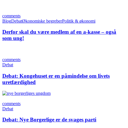
comments
Blog
Debat
Økonomiske begreber
Politik & økonomi
Derfor skal du være medlem af en a-kasse – også
som ung!
comments
Debat
Debat: Kongehuset er en påmindelse om livets
uretfærdighed
comments
Debat
Debat: Nye Borgerlige er de svages parti