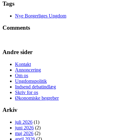
Tags
Nye Borgerliges Ungdom
Comments
Andre sider
Kontakt
Annoncering
Om os
Ungdomspolitik
Indsend debatindlæg
Skriv for os
Økonomiske begreber
Arkiv
juli 2026
(1)
juni 2026
(2)
maj 2026
(2)
april 2026
(2)