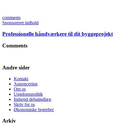
comments
Sponsoreret indhold
Professionelle håndværkere til dit byggeprojekt
Comments
Andre sider
Kontakt
Annoncering
Om os
Ungdomspolitik
Indsend debatindlæg
Skriv for os
Økonomiske begreber
Arkiv