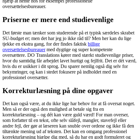
hjælp at hente hos for eksempel professionelle
oversættelsesbureauer.
Priserne er mere end studievenlige
Det første man tænker som studerende på et typisk særdeles skrabet
SU-budget er; men det har jeg jo ikke råd til? Men her kan du lige
tjekke en ekstra gang, for der findes faktisk
billige
oversættelsesbureauer
med dygtige og super kompetente
oversættere. DO Translations kører med stærkt studievenlige priser,
hvor du samtidig får arbejdet lavet hurtigt og fejlfrit. Det er dét værd,
hvis du er usikker i dit sprog. Du sparer nemlig også dig selv for
bekymringer, og kan i stedet fokusere på indholdet med en
professionel oversætter.
Korrekturlæsning på dine opgaver
Det kan også være, at du ikke lige har behov for at få oversat noget.
Men så er der også den mulighed at betale sig fra en
korrekturlæsning – og dét kan være guld værd! For man overser,
som forfatter til en tekst, ofte selv slåfejl, mangler, stavefejl eller
andre fejl, der gør at læseren kan snuble over ordene og ikke få den
tiltænkte mening ud af teksten. Det kan en omgang professionel
korrekturlæsning hjælpe dig med, så du har en godt formuleret og