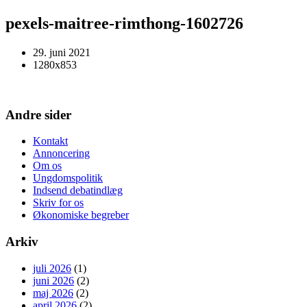
pexels-maitree-rimthong-1602726
29. juni 2021
1280x853
Andre sider
Kontakt
Annoncering
Om os
Ungdomspolitik
Indsend debatindlæg
Skriv for os
Økonomiske begreber
Arkiv
juli 2026
(1)
juni 2026
(2)
maj 2026
(2)
april 2026
(2)