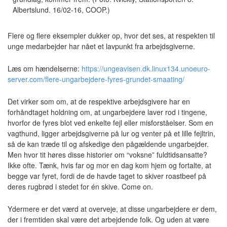
Albertslund. 16/02-16, COOP.)
Flere og flere eksempler dukker op, hvor det ses, at respekten til
unge medarbejder har nået et lavpunkt fra arbejdsgiverne.
Læs om hændelserne:
https://ungeavisen.dk.linux134.unoeuro-
server.com/flere-ungarbejdere-fyres-grundet-smaating/
Det virker som om, at de respektive arbejdsgivere har en
forhåndtaget holdning om, at ungarbejdere laver rod i tingene,
hvorfor de fyres blot ved enkelte fejl eller misforståelser. Som en
vagthund, ligger arbejdsgiverne på lur og venter på et lille fejltrin,
så de kan træde til og afskedige den pågældende ungarbejder.
Men hvor tit høres disse historier om “voksne” fuldtidsansatte?
Ikke ofte. Tænk, hvis far og mor en dag kom hjem og fortalte, at
begge var fyret, fordi de de havde taget to skiver roastbeef på
deres rugbrød i stedet for én skive. Come on.
Ydermere er det værd at overveje, at disse ungarbejdere er dem,
der i fremtiden skal være det arbejdende folk. Og uden at være