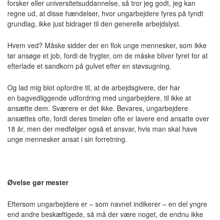
forsker eller universitetsuddannelse, så tror jeg godt, jeg kan
regne ud, at disse hændelser, hvor ungarbejdere fyres på tyndt
grundlag, ikke just bidrager til den generelle arbejdslyst.
Hvem ved? Måske sidder der en flok unge mennesker, som ikke
tør ansøge et job, fordi de frygter, om de måske bliver fyret for at
efterlade et sandkorn på gulvet efter en støvsugning.
Og lad mig blot opfordre til, at de arbejdsgivere, der har
en bagvedliggende udfordring med ungarbejdere, til ikke at
ansætte dem. Sværere er det ikke. Bevares, ungarbejdere
ansættes ofte, fordi deres timeløn ofte er lavere end ansatte over
18 år, men der medfølger også et ansvar, hvis man skal have
unge mennesker ansat i sin forretning.
Øvelse gør mester
Eftersom ungarbejdere er – som navnet indikerer – en del yngre
end andre beskæftigede, så må der være noget, de endnu ikke