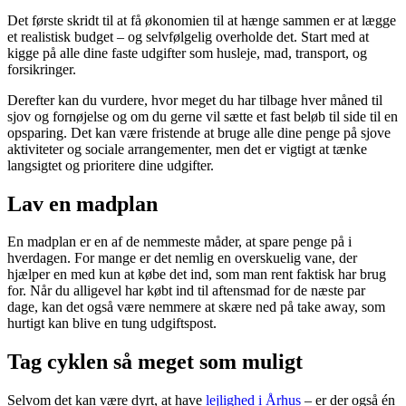
Det første skridt til at få økonomien til at hænge sammen er at lægge
et realistisk budget – og selvfølgelig overholde det. Start med at
kigge på alle dine faste udgifter som husleje, mad, transport, og
forsikringer.
Derefter kan du vurdere, hvor meget du har tilbage hver måned til
sjov og fornøjelse og om du gerne vil sætte et fast beløb til side til en
opsparing. Det kan være fristende at bruge alle dine penge på sjove
aktiviteter og sociale arrangementer, men det er vigtigt at tænke
langsigtet og prioritere dine udgifter.
Lav en madplan
En madplan er en af de nemmeste måder, at spare penge på i
hverdagen. For mange er det nemlig en overskuelig vane, der
hjælper en med kun at købe det ind, som man rent faktisk har brug
for. Når du alligevel har købt ind til aftensmad for de næste par
dage, kan det også være nemmere at skære ned på take away, som
hurtigt kan blive en tung udgiftspost.
Tag cyklen så meget som muligt
Selvom det kan være dyrt, at have
lejlighed i Århus
– er der også én