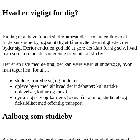
Hvad er vigtigt for dig?
En ting er at have fundet sit drømmestudie – en anden ting er at
finde sin studie-by, og samtidig at få udnyttet de muligheder, der
byder sig. Derfor er det en god idé at gøre det klart for sig selv, hvad
man som kommende studerende forventer af sin by.
Her er en liste med de ting, der kan være værd at undersøge, hvor
man tager hen, for at….
studere, fordybe sig og finde ro
opleve byen med alt hvad det indebærer: kulinariske
oplevelser, kultur og musik
dyrke sig selv og karriere: fokus på træning, studiejob og
fleksibilitet med offentlig transport
Aalborg som studieby
Aalborgsom studieby er de seneste år steget i popularitet og med