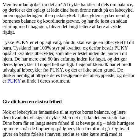
Men hvordan griber du det an? At cykle handler til dels om balance,
og derfor er det oplagt at lade dine børn drøne rundt på en løbecykel
inden opgraderingen til en pedalcykel. Løbecyklen styrker nemlig
børnenes balance og koordineringsevne, og har de først en sådan
erfaring med i bagagen, bliver det langt lettere at lære at cykle
rigtigt.
Tyske PUKY er et oplagt valg, når du skal vælge en løbecykel til dit
barn. Tyskland har 100% styr på kvalitet, og derfor består PUKY
også af kvalitetsløbecykler, som alle er testet inden de lander i dit
hjem. De har mere end 50 års erfaring inden for faget, og det gør
deres løbecykler til noget helt særligt. Legebutikken.dk har et bredt
udvalg af løbecykler fra PUKY, og det er ikke uden grund. De
ønsker nemlig at tilbyde deres besøgende det allerypperste, og derfor
er
PUKY
at finde i deres sortiment.
Giv dit barn en ekstra frihed
Nok er løbecykler fantastiske til at styrke børns balance, og lære
dem hvad det vil sige at cykle. Men det er ikke det eneste de kan.
Dine børn får en langt større frihed til at bevæge sig – både hurtigere
og mere – når de hopper op på løbecyklen fremfor at gå. Og hvad
giver en bedre følelse i maven, end at se sine kære små med et