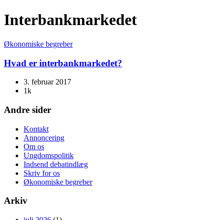
Interbankmarkedet
Økonomiske begreber
Hvad er interbankmarkedet?
3. februar 2017
1k
Andre sider
Kontakt
Annoncering
Om os
Ungdomspolitik
Indsend debatindlæg
Skriv for os
Økonomiske begreber
Arkiv
juli 2026
(1)