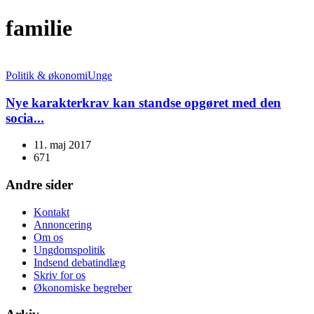
familie
Politik & økonomi
Unge
Nye karakterkrav kan standse opgøret med den
socia...
11. maj 2017
671
Andre sider
Kontakt
Annoncering
Om os
Ungdomspolitik
Indsend debatindlæg
Skriv for os
Økonomiske begreber