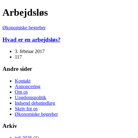
Arbejdsløs
Økonomiske begreber
Hvad er en arbejdsløs?
3. februar 2017
117
Andre sider
Kontakt
Annoncering
Om os
Ungdomspolitik
Indsend debatindlæg
Skriv for os
Økonomiske begreber
Arkiv
juli 2026
(1)