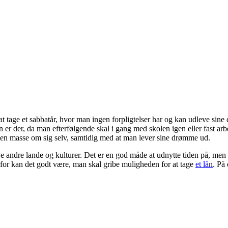
t tage et sabbatår, hvor man ingen forpligtelser har og kan udleve sine 
er der, da man efterfølgende skal i gang med skolen igen eller fast arbe
e en masse om sig selv, samtidig med at man lever sine drømme ud.
eve andre lande og kulturer. Det er en god måde at udnytte tiden på, me
rfor kan det godt være, man skal gribe muligheden for at tage
et lån
. På