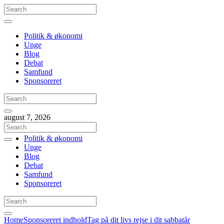
Politik & økonomi
Unge
Blog
Debat
Samfund
Sponsoreret
august 7, 2026
Politik & økonomi
Unge
Blog
Debat
Samfund
Sponsoreret
Home
Sponsoreret indhold
Tag på dit livs rejse i dit sabbatår