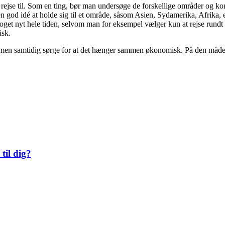
t rejse til. Som en ting, bør man undersøge de forskellige områder og kon
en god idé at holde sig til et område, såsom Asien, Sydamerika, Afrika,
get nyt hele tiden, selvom man for eksempel vælger kun at rejse rundt i
isk.
for, men samtidig sørge for at det hænger sammen økonomisk. På den måde
til dig?