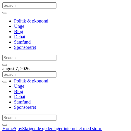
Politik & økonomi
Unge
Blog
Debat
Samfund
Sponsoreret
august 7, 2026
Politik & økonomi
Unge
Blog
Debat
Samfund
Sponsoreret
Home
Sjov
Skrigende geder tager internettet med storm