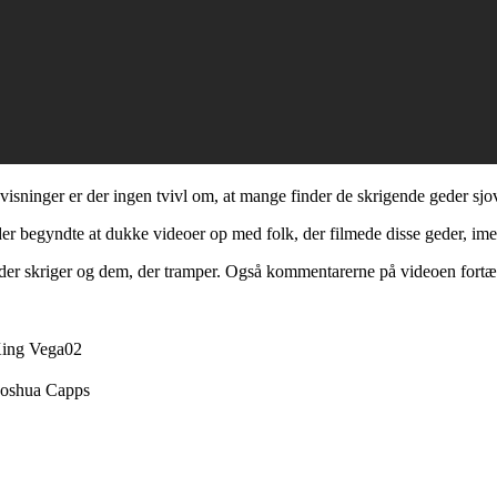
visninger er der ingen tvivl om, at mange finder de skrigende geder sjo
 der begyndte at dukke videoer op med folk, der filmede disse geder, i
der skriger og dem, der tramper. Også kommentarerne på videoen fortæll
ing Vega02
Joshua Capps