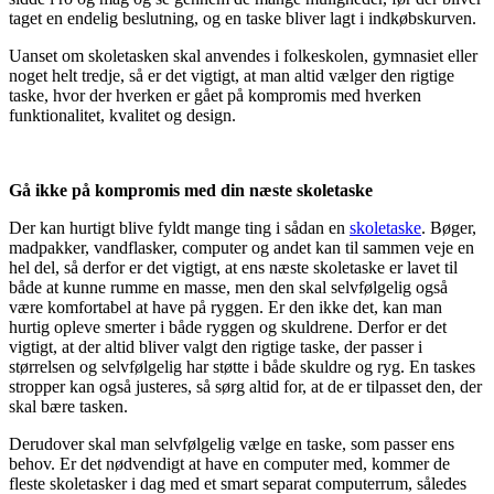
taget en endelig beslutning, og en taske bliver lagt i indkøbskurven.
Uanset om skoletasken skal anvendes i folkeskolen, gymnasiet eller
noget helt tredje, så er det vigtigt, at man altid vælger den rigtige
taske, hvor der hverken er gået på kompromis med hverken
funktionalitet, kvalitet og design.
Gå ikke på kompromis med din næste skoletaske
Der kan hurtigt blive fyldt mange ting i sådan en
skoletaske
. Bøger,
madpakker, vandflasker, computer og andet kan til sammen veje en
hel del, så derfor er det vigtigt, at ens næste skoletaske er lavet til
både at kunne rumme en masse, men den skal selvfølgelig også
være komfortabel at have på ryggen. Er den ikke det, kan man
hurtig opleve smerter i både ryggen og skuldrene. Derfor er det
vigtigt, at der altid bliver valgt den rigtige taske, der passer i
størrelsen og selvfølgelig har støtte i både skuldre og ryg. En taskes
stropper kan også justeres, så sørg altid for, at de er tilpasset den, der
skal bære tasken.
Derudover skal man selvfølgelig vælge en taske, som passer ens
behov. Er det nødvendigt at have en computer med, kommer de
fleste skoletasker i dag med et smart separat computerrum, således