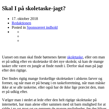
Skal I på skoletaske-jagt?
17. oktober 2018
Redaktionen
Posted in
Sponsoreret indhold
Uanset om man skal finde børnenes første
skoletaske
, eller om man
er på udkig efter en skoletaske til det nye skoleår, så kan de mange
tasker ofte være en jungle at finde rundt i. Derfor skal man på jagt
efter den rigtige.
Der findes rigtig mange forskellige skoletasker i alskens farver og
former, og når man er på besøg i en taskeforretning, når man måske
ikke at se alle taskerne, eller også har de ikke lige præcist den, man
er på udkig efter.
Vælger man i stedet at lede efter den helt rigtige skoletaske på
internettet, har man alene eller sammen med sit barn mulighed for at
sidde i ro og mag og se gennem de mange muligheder, før der bliver