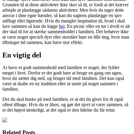
Grunden til at disse aktiviteter ikke sker så tit, er fordi at det kræver
arbejde at planlægge sådanne aktiviteter. Men hvis du tager dette
ansvar i dine egne hænder, så kan du sagtens planlægge en sjov
udflugt eller lignende. Hvis du mangler inspiration til, hvad i skal
lave sammen så kan du kigge
her
. En picnic eller en tur i tivoli er alt
der skal til for at stærke sammenholdet i familien. Det behøver ikke
at være noget specielt dyrt eller storslået bare en lille ting, hvor man
tilbringer tid sammen, kan have stor effekt.
En vigtig del
At have et godt sammenhold med familien er noget, der fylder
meget i livet. Derfor er det godt bare at bruge en gang om ugen,
hvor du sætter dig ned, og bruger tid med familien. Det kan også
være at skabe en ny tradition eller at starte på noget sammen i
familien.
Det du skal huske på med familien, er at det du giver for di også
oftest tilbage. Hvis du er åben, og gør det sjovt at være sammen, så
er det højest tænkeligt, at det også er den følelse du får retur.
Related Posts