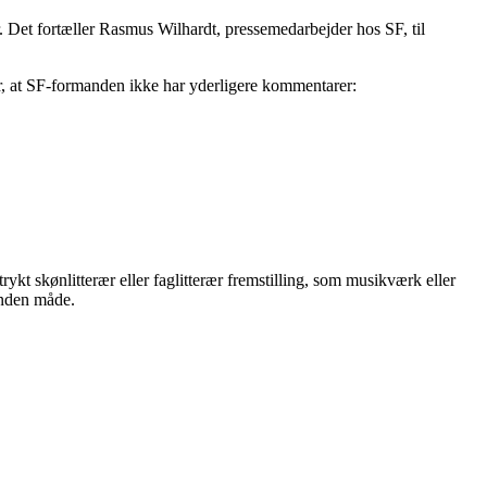
hr. Det fortæller Rasmus Wilhardt, pressemedarbejder hos SF, til
øjer, at SF-formanden ikke har yderligere kommentarer:
rykt skønlitterær eller faglitterær fremstilling, som musikværk eller
anden måde.