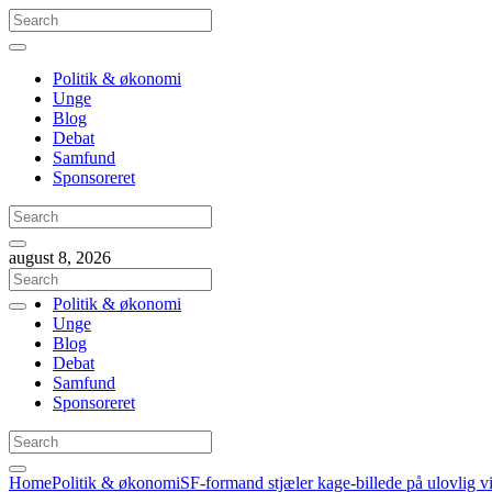
Politik & økonomi
Unge
Blog
Debat
Samfund
Sponsoreret
august 8, 2026
Politik & økonomi
Unge
Blog
Debat
Samfund
Sponsoreret
Home
Politik & økonomi
SF-formand stjæler kage-billede på ulovlig v