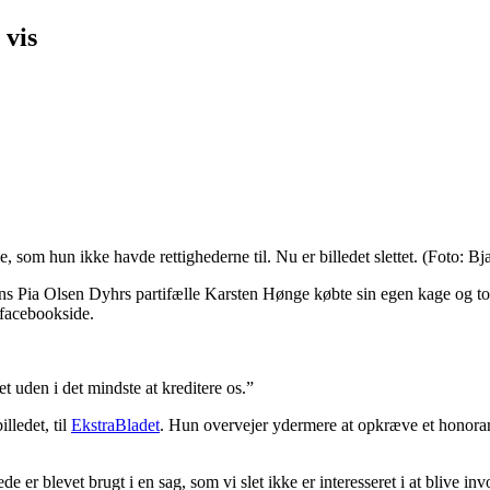
 vis
, som hun ikke havde rettighederne til. Nu er billedet slettet. (Foto: B
 Pia Olsen Dyhrs partifælle Karsten Hønge købte sin egen kage og tog 
n facebookside.
et uden i det mindste at kreditere os.”
lledet, til
EkstraBladet
. Hun overvejer ydermere at opkræve et honorar f
e er blevet brugt i en sag, som vi slet ikke er interesseret i at blive invo