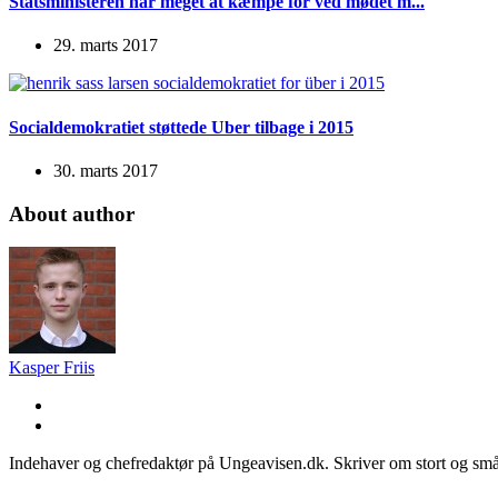
Statsministeren har meget at kæmpe for ved mødet m...
29. marts 2017
Socialdemokratiet støttede Uber tilbage i 2015
30. marts 2017
About author
Kasper Friis
Indehaver og chefredaktør på Ungeavisen.dk. Skriver om stort og små