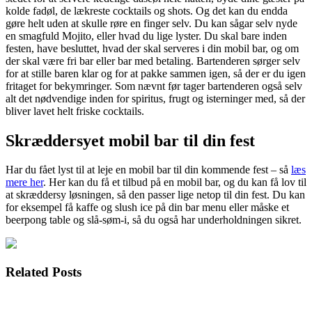
kolde fadøl, de lækreste cocktails og shots. Og det kan du endda
gøre helt uden at skulle røre en finger selv. Du kan sågar selv nyde
en smagfuld Mojito, eller hvad du lige lyster. Du skal bare inden
festen, have besluttet, hvad der skal serveres i din mobil bar, og om
der skal være fri bar eller bar med betaling. Bartenderen sørger selv
for at stille baren klar og for at pakke sammen igen, så der er du igen
fritaget for bekymringer. Som nævnt før tager bartenderen også selv
alt det nødvendige inden for spiritus, frugt og isterninger med, så der
bliver lavet helt friske cocktails.
Skræddersyet mobil bar til din fest
Har du fået lyst til at leje en mobil bar til din kommende fest – så
læs
mere her
. Her kan du få et tilbud på en mobil bar, og du kan få lov til
at skræddersy løsningen, så den passer lige netop til din fest. Du kan
for eksempel få kaffe og slush ice på din bar menu eller måske et
beerpong table og slå-søm-i, så du også har underholdningen sikret.
Related Posts