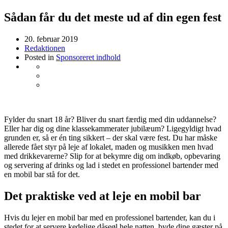
Sådan får du det meste ud af din egen fest
20. februar 2019
Redaktionen
Posted in
Sponsoreret indhold
Fylder du snart 18 år? Bliver du snart færdig med din uddannelse?
Eller har dig og dine klassekammerater jubilæum? Ligegyldigt hvad
grunden er, så er én ting sikkert – der skal være fest. Du har måske
allerede fået styr på leje af lokalet, maden og musikken men hvad
med drikkevarerne? Slip for at bekymre dig om indkøb, opbevaring
og servering af drinks og lad i stedet en professionel bartender med
en mobil bar stå for det.
Det praktiske ved at leje en mobil bar
Hvis du lejer en mobil bar med en professionel bartender, kan du i
stedet for at servere kedelige dåseøl hele natten, byde dine gæster på