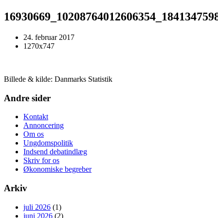
16930669_10208764012606354_184134759
24. februar 2017
1270x747
Billede & kilde: Danmarks Statistik
Andre sider
Kontakt
Annoncering
Om os
Ungdomspolitik
Indsend debatindlæg
Skriv for os
Økonomiske begreber
Arkiv
juli 2026
(1)
juni 2026
(2)