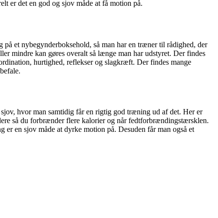
lt er det en god og sjov måde at få motion på.
sig på et nybegynderboksehold, så man har en træner til rådighed, der
eller mindre kan gøres overalt så længe man har udstyret. Der findes
ordination, hurtighed, reflekser og slagkræft. Der findes mange
befale.
sjov, hvor man samtidig får en rigtig god træning ud af det. Her er
rdere så du forbrænder flere kalorier og når fedtforbrændingstærsklen.
ng er en sjov måde at dyrke motion på. Desuden får man også et