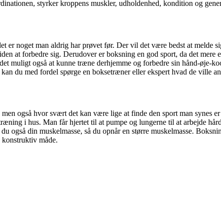
inationen, styrker kroppens muskler, udholdenhed, kondition og genere
det er noget man aldrig har prøvet før. Der vil det være bedst at melde 
e tiden at forbedre sig. Derudover er boksning en god sport, da det mere 
ør det muligt også at kunne træne derhjemme og forbedre sin hånd-øje-ko
her kan du med fordel spørge en boksetræner eller ekspert hvad de ville an
 men også hvor svært det kan være lige at finde den sport man synes er 
træning i hus. Man får hjertet til at pumpe og lungerne til at arbejde hå
er du også din muskelmasse, så du opnår en større muskelmasse. Boksni
 konstruktiv måde.