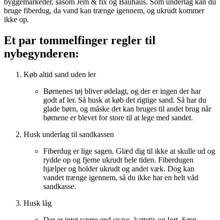
byggemarkeder, såsom Jem & fix og Bauhaus. Som underlag kan du
bruge fiberdug, da vand kan trænge igennem, og ukrudt kommer
ikke op.
Et par tommelfinger regler til
nybegynderen:
Køb altid sand uden ler
Børnenes tøj bliver ødelagt, og der er ingen der har
godt af ler. Så husk at køb det rigtige sand. Så har du
glade børn, og måske det kan bruges til andet brug når
børnene er blevet for store til at lege med sandet.
Husk underlag til sandkassen
Fiberdug er lige sagen. Glæd dig til ikke at skulle ud og
rydde op og fjerne ukrudt hele tiden. Fiberdugen
hjælper og holder ukrudt og andet væk. Dog kan
vandet trænge igennem, så du ikke har en helt våd
sandkasse.
Husk låg
Der er intet værre end snavs, kattetis og lort. Sørg