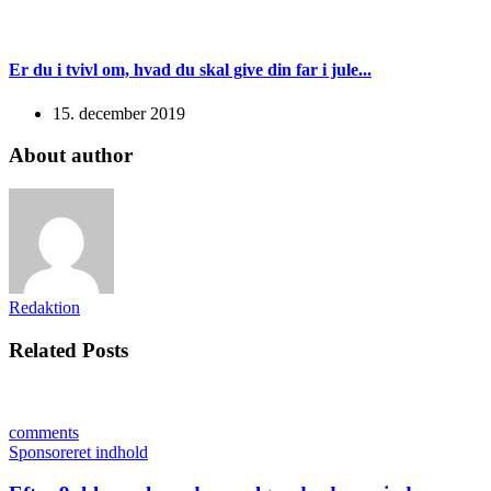
Er du i tvivl om, hvad du skal give din far i jule...
15. december 2019
About author
Redaktion
Related Posts
comments
Sponsoreret indhold