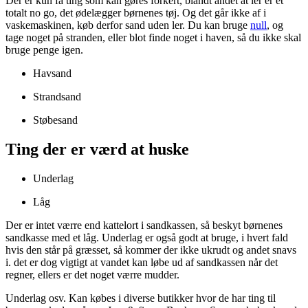
Der er kun få ting som kan gøres forkert, blandt andet at ler er et
totalt no go, det ødelægger børnenes tøj. Og det går ikke af i
vaskemaskinen, køb derfor sand uden ler. Du kan bruge
null
, og
tage noget på stranden, eller blot finde noget i haven, så du ikke skal
bruge penge igen.
Havsand
Strandsand
Støbesand
Ting der er værd at huske
Underlag
Låg
Der er intet værre end kattelort i sandkassen, så beskyt børnenes
sandkasse med et låg. Underlag er også godt at bruge, i hvert fald
hvis den står på græsset, så kommer der ikke ukrudt og andet snavs
i. det er dog vigtigt at vandet kan løbe ud af sandkassen når det
regner, ellers er det noget værre mudder.
Underlag osv. Kan købes i diverse butikker hvor de har ting til