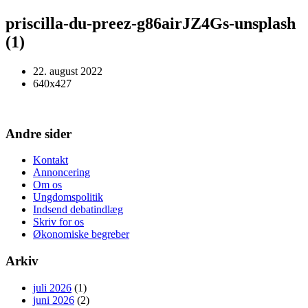
priscilla-du-preez-g86airJZ4Gs-unsplash
(1)
22. august 2022
640x427
Andre sider
Kontakt
Annoncering
Om os
Ungdomspolitik
Indsend debatindlæg
Skriv for os
Økonomiske begreber
Arkiv
juli 2026
(1)
juni 2026
(2)