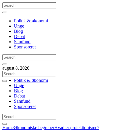
Politik & økonomi
Unge
Blog
Debat
Samfund
Sponsoreret
august 8, 2026
Politik & økonomi
Unge
Blog
Debat
Samfund
Sponsoreret
Home
Økonomiske begreber
Hvad er protektionisme?