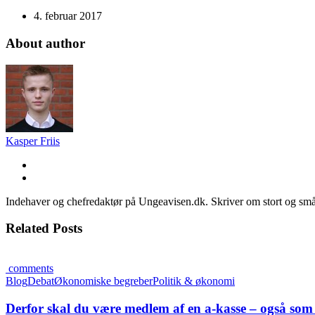
4. februar 2017
About author
Kasper Friis
Indehaver og chefredaktør på Ungeavisen.dk. Skriver om stort og små
Related Posts
comments
Blog
Debat
Økonomiske begreber
Politik & økonomi
Derfor skal du være medlem af en a-kasse – også som