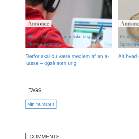
Blog
Debat
Økonomiske begreber
Økonomis
Politik & økonomi
Sponsorer
Derfor skal du være medlem af en a-
Alt hvad
kasse – også som ung!
TAGS
Minimumspris
COMMENTS