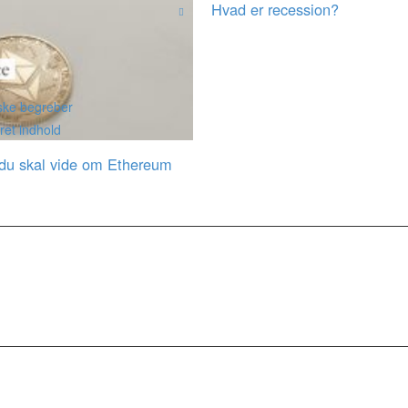
Hvad er recession?
ke begreber
et indhold
 du skal vide om Ethereum