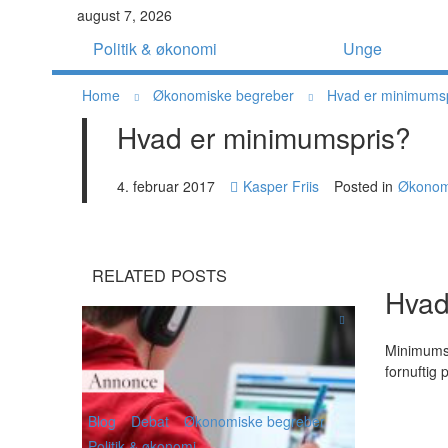
august 7, 2026
Politik & økonomi
Unge
Home
Økonomiske begreber
Hvad er minimums
Hvad er minimumspris?
4. februar 2017
Kasper Friis
Posted in
Økonom
RELATED POSTS
Hvad
Minimumsp
fornuftig 
Blog
Debat
Økonomiske begreber
Politik & økonomi