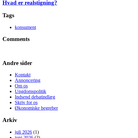
Hvad er realstigning?
Tags
konsument
Comments
Andre sider
Kontakt
Annoncering
Om os
Ungdomspolitik
Indsend debatindlæg
Skriv for os
Økonomiske begreber
Arkiv
juli 2026
(1)
juni 2026
(2)