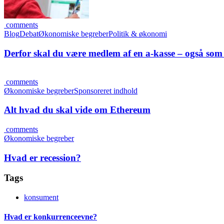
comments
Blog
Debat
Økonomiske begreber
Politik & økonomi
Derfor skal du være medlem af en a-kasse – også som
comments
Økonomiske begreber
Sponsoreret indhold
Alt hvad du skal vide om Ethereum
comments
Økonomiske begreber
Hvad er recession?
Tags
konsument
Hvad er konkurrenceevne?