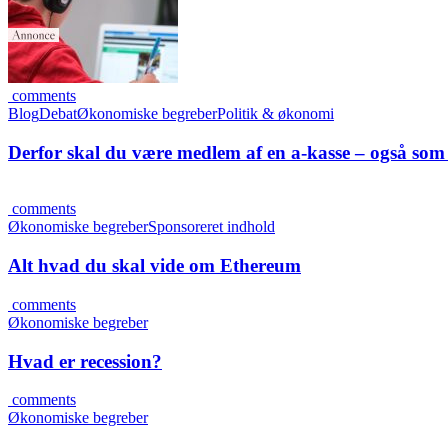
comments
Blog
Debat
Økonomiske begreber
Politik & økonomi
Derfor skal du være medlem af en a-kasse – også som
comments
Økonomiske begreber
Sponsoreret indhold
Alt hvad du skal vide om Ethereum
comments
Økonomiske begreber
Hvad er recession?
comments
Økonomiske begreber