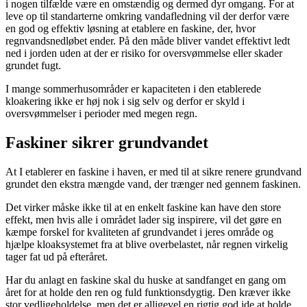
i nogen tilfælde være en omstændig og dermed dyr omgang. For at
leve op til standarterne omkring vandafledning vil der derfor være
en god og effektiv løsning at etablere en faskine, der, hvor
regnvandsnedløbet ender. På den måde bliver vandet effektivt ledt
ned i jorden uden at der er risiko for oversvømmelse eller skader
grundet fugt.
I mange sommerhusområder er kapaciteten i den etablerede
kloakering ikke er høj nok i sig selv og derfor er skyld i
oversvømmelser i perioder med megen regn.
Faskiner sikrer grundvandet
At I etablerer en faskine i haven, er med til at sikre renere grundvand
grundet den ekstra mængde vand, der trænger ned gennem faskinen.
Det virker måske ikke til at en enkelt faskine kan have den store
effekt, men hvis alle i området lader sig inspirere, vil det gøre en
kæmpe forskel for kvaliteten af grundvandet i jeres område og
hjælpe kloaksystemet fra at blive overbelastet, når regnen virkelig
tager fat ud på efteråret.
Har du anlagt en faskine skal du huske at sandfanget en gang om
året for at holde den ren og fuld funktionsdygtig. Den kræver ikke
stor vedligeholdelse, men det er alligevel en rigtig god ide at holde