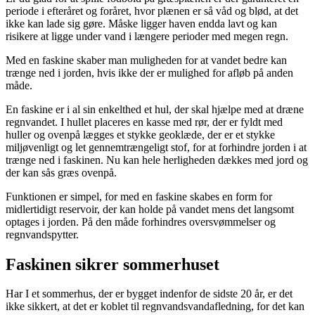
periode i efteråret og foråret, hvor plænen er så våd og blød, at det
ikke kan lade sig gøre. Måske ligger haven endda lavt og kan
risikere at ligge under vand i længere perioder med megen regn.
Med en faskine skaber man muligheden for at vandet bedre kan
trænge ned i jorden, hvis ikke der er mulighed for afløb på anden
måde.
En faskine er i al sin enkelthed et hul, der skal hjælpe med at dræne
regnvandet. I hullet placeres en kasse med rør, der er fyldt med
huller og ovenpå lægges et stykke geoklæde, der er et stykke
miljøvenligt og let gennemtrængeligt stof, for at forhindre jorden i at
trænge ned i faskinen. Nu kan hele herligheden dækkes med jord og
der kan sås græs ovenpå.
Funktionen er simpel, for med en faskine skabes en form for
midlertidigt reservoir, der kan holde på vandet mens det langsomt
optages i jorden. På den måde forhindres oversvømmelser og
regnvandspytter.
Faskinen sikrer sommerhuset
Har I et sommerhus, der er bygget indenfor de sidste 20 år, er det
ikke sikkert, at det er koblet til regnvandsvandafledning, for det kan