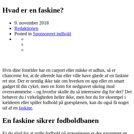
Hvad er en faskine?
9. november 2018
Redaktionen
Posted in
Sponsoreret indhold
Hvis dine forældre har en carport eller måske et udhus, så er
chancerne for, at de allerede har eller ville have glæde af en faskine
ret stor. Der er nemlig ikke tale om hverken en app eller en smart
gadget til din cykel, men en form for nedgravet sikring mod
oversvømmelse – og hvorfor skulle du så interessere dig for det? Det
behøver du i virkeligheden heller ikke, men bor du for eksempel i
kælderen eller spiller fodbold på græsplænen, kan du også få noget
ud af en
faskine
.
En faskine sikrer fodboldbanen
Er du glad for at spille fodbold på græsplænen er der garanteret en