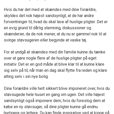
Hvis du har det med at skændes med dine forældre,
skyldes det nok højest sandsynligt, at de har andre
forventninger til, hvad du skal lave af huslige pligter. Det er
en evig grund til dårlig stemning, diskussioner og
skænderier, da de nok mener, at du nu er gammel nok til at
svinge støvsugeren eller begynde at vaske tøj.
For at undgå at skændes med din familie kunne du tænke
over at gøre nogle flere af de huslige pligter på eget
initiativ. Det er en god måde at blive klar til at kunne klare
sig selv på til, når man en dag skal flytte fra reden og klare
alting selv i sin nye bolig.
Dine forældre ville helt sikkert blive imponeret over, hvis du
støvsugede hele huset en gang om ugen. Det ville højest
sandsynligt også imponere dem, hvis du foreslog dem at
købe en ny støvsuger, så dine pligter kunne gå endnu
hurtigere og lettere. Du kan finde inspiration ved at kigge på