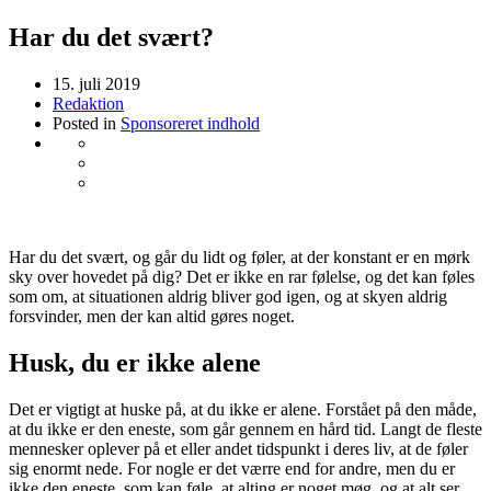
Har du det svært?
15. juli 2019
Redaktion
Posted in
Sponsoreret indhold
Har du det svært, og går du lidt og føler, at der konstant er en mørk
sky over hovedet på dig? Det er ikke en rar følelse, og det kan føles
som om, at situationen aldrig bliver god igen, og at skyen aldrig
forsvinder, men der kan altid gøres noget.
Husk, du er ikke alene
Det er vigtigt at huske på, at du ikke er alene. Forstået på den måde,
at du ikke er den eneste, som går gennem en hård tid. Langt de fleste
mennesker oplever på et eller andet tidspunkt i deres liv, at de føler
sig enormt nede. For nogle er det værre end for andre, men du er
ikke den eneste, som kan føle, at alting er noget møg, og at alt ser