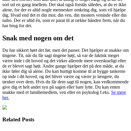
sort ud en gang imellem. Det skal også forstås således, at du er ikke
alene, for der er altid nogle mennesker omkring dig, som vil hjælpe
dig. Hvad end det er din mor, din ven, din mosters veninde eller din
nabo. Der er altid én, som er parat til at række hånden frem, når du
har brug for det.
Snak med nogen om det
Du har sikkert hørt det før, men det passer. Det hjælper at snakke om
tingene. Tit, når du får sagt tingene højt, så var de faktisk meget
værre inde i dit hoved og det virker allerede mere overskueligt efter
de er blevet sagt højt. Andre gange hjælper det på den måde, at du
ikke føler dig så alene. Du kan hurtigt komme til at bygge tankerne
op inde i dit hoved, og det bliver værre og værre jo længere, du
tænker over dem. Hvis du får dem sagt til nogen, kan vedkommende
give dig et helt andet syn på sagen eller bare lytte. Du kan enten
snakke med et familiemedlem, ven eller en psykolog f.eks.
Se mere
her.
Related Posts