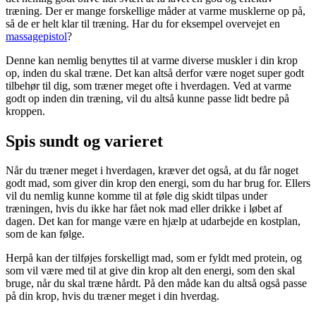
træning. Der er mange forskellige måder at varme musklerne op på,
så de er helt klar til træning. Har du for eksempel overvejet en
massagepistol
?
Denne kan nemlig benyttes til at varme diverse muskler i din krop
op, inden du skal træne. Det kan altså derfor være noget super godt
tilbehør til dig, som træner meget ofte i hverdagen. Ved at varme
godt op inden din træning, vil du altså kunne passe lidt bedre på
kroppen.
Spis sundt og varieret
Når du træner meget i hverdagen, kræver det også, at du får noget
godt mad, som giver din krop den energi, som du har brug for. Ellers
vil du nemlig kunne komme til at føle dig skidt tilpas under
træningen, hvis du ikke har fået nok mad eller drikke i løbet af
dagen. Det kan for mange være en hjælp at udarbejde en kostplan,
som de kan følge.
Herpå kan der tilføjes forskelligt mad, som er fyldt med protein, og
som vil være med til at give din krop alt den energi, som den skal
bruge, når du skal træne hårdt. På den måde kan du altså også passe
på din krop, hvis du træner meget i din hverdag.