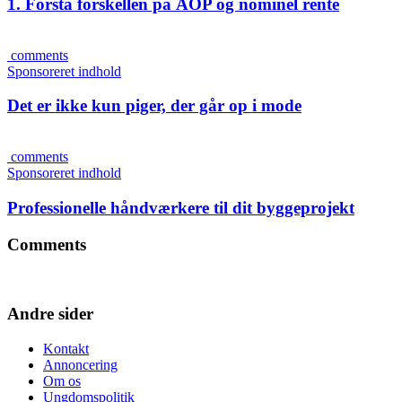
1. Forstå forskellen på ÅOP og nominel rente
comments
Sponsoreret indhold
Det er ikke kun piger, der går op i mode
comments
Sponsoreret indhold
Professionelle håndværkere til dit byggeprojekt
Comments
Andre sider
Kontakt
Annoncering
Om os
Ungdomspolitik