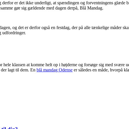
 og derfor er det ikke underligt, at spændingen og forventningens glæde 
ag, samme gør sig gældende med dagen derpå, Blå Mandag.
gen, og det er derfor også en festdag, der på alle tænkelige måder ska
g udfordringer.
for hele klassen at komme helt op i højderne og forsøge sig med svære u
der lagt til dem. En
blå mandag Odense
er således en måde, hvorpå kl