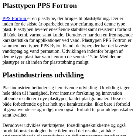
Plasttypen PPS Fortron
PPS Fortron
er en plasttype, der bruges til plaststøbning. Der er
inden for de sidste år oparbejdet en stor erfaring med denne type
plast. Plasttypen leverer enestående stabilitet samt resistent i forhold
til både kemi, varme samt kulde. Derudover har den en fremragende
karakteristika for applikationer ved vand. Plasttypen PPS Fortron er
sammen med typen PPS Ryton blandt de typer, der har det laveste
vandoptag og vand permation. Udviklingen indenfor brugen af
denne type plast har været enorm de seneste 15 år. Med denne
plasttype er alt inden for plaststøbning muligt.
Plastindustriens udvikling
Plastindustrien befinder sig i en rivende udvikling. Udvikling tager
hele tiden til i hastighed, hvor intensiv forskning og innovation
løbende resulterer i nye plasttyper, kaldet plastgranuater. Disse er
både forbedrende og har helt nye karakteristika, ikke bare i forhold
til genanvendelse og miljø, men også i forhold til produktegenskaber
samt kvalitet.
Derudover udvikles værktøjerne, forædlingsteknikkerne og også
produktionsteknologien hele tiden med det resultat, at både