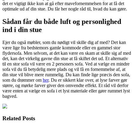
det er vigtigt ikke kun at gå efter mavefornemmelsen for at få det
optimale ud af din stue. Du får her nogle råd til, hvad du kan gøre.
Sådan får du både luft og personlighed
ind i din stue
Ejer du også møbler, som du nødigt vil skille dig af med? Det kan
være lige fra bedstemors gamle kommode eller en gammel stor
flydersofa. Men selvom, at det kan være en skam at skille sig af med
det, kan det virkelig gavne din stue at få skiftet det ud. Et alternativ
til en stor sofa vil være en 2 personers sofa. Ved at vælge en mindre
sofa vil du få betydelig mere plads og vil få en fornemmelse af, at
din stue vil blive mere rummelig. Du kan finde lige præcis den sofa,
som du drømmer om
her
. Du er sikkert klar over, at lyse farver gør
større, og mørke farver giver den omvendte effekt. Et råd vil derfor
være enten at vælge en sofa i et lyst materiale eller gøre rummet lyst
bagved.
Related Posts