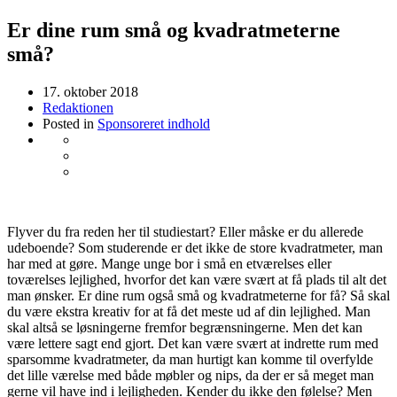
Er dine rum små og kvadratmeterne
små?
17. oktober 2018
Redaktionen
Posted in
Sponsoreret indhold
Flyver du fra reden her til studiestart? Eller måske er du allerede
udeboende? Som studerende er det ikke de store kvadratmeter, man
har med at gøre. Mange unge bor i små en etværelses eller
toværelses lejlighed, hvorfor det kan være svært at få plads til alt det
man ønsker. Er dine rum også små og kvadratmeterne for få? Så skal
du være ekstra kreativ for at få det meste ud af din lejlighed. Man
skal altså se løsningerne fremfor begrænsningerne. Men det kan
være lettere sagt end gjort. Det kan være svært at indrette rum med
sparsomme kvadratmeter, da man hurtigt kan komme til overfylde
det lille værelse med både møbler og nips, da der er så meget man
gerne vil have ind i lejligheden. Kender du ikke den følelse? Men