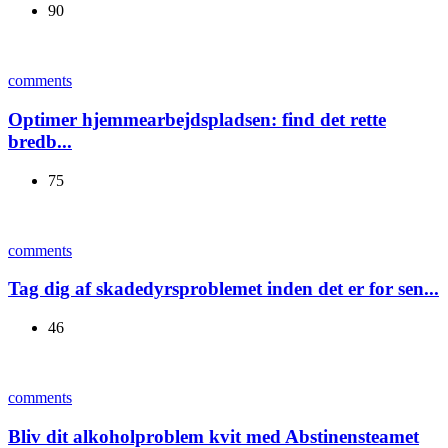
90
comments
Optimer hjemmearbejdspladsen: find det rette
bredb...
75
comments
Tag dig af skadedyrsproblemet inden det er for sen...
46
comments
Bliv dit alkoholproblem kvit med Abstinensteamet