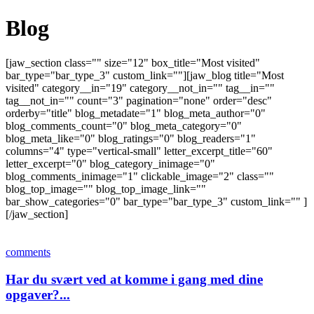
Blog
[jaw_section class="" size="12" box_title="Most visited"
bar_type="bar_type_3" custom_link=""][jaw_blog title="Most
visited" category__in="19" category__not_in="" tag__in=""
tag__not_in="" count="3" pagination="none" order="desc"
orderby="title" blog_metadate="1" blog_meta_author="0"
blog_comments_count="0" blog_meta_category="0"
blog_meta_like="0" blog_ratings="0" blog_readers="1"
columns="4" type="vertical-small" letter_excerpt_title="60"
letter_excerpt="0" blog_category_inimage="0"
blog_comments_inimage="1" clickable_image="2" class=""
blog_top_image="" blog_top_image_link=""
bar_show_categories="0" bar_type="bar_type_3" custom_link="" ]
[/jaw_section]
comments
Har du svært ved at komme i gang med dine
opgaver?...