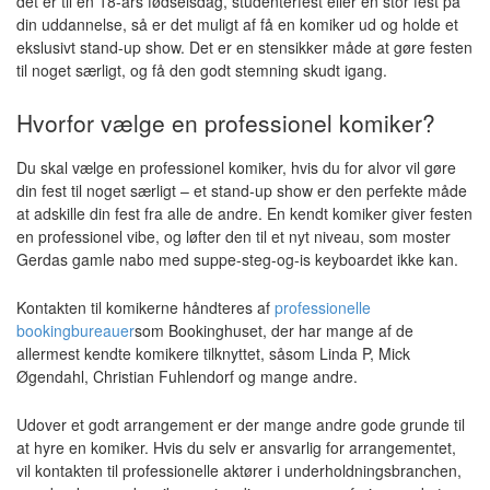
det er til en 18-års fødselsdag, studenterfest eller en stor fest på
din uddannelse, så er det muligt af få en komiker ud og holde et
ekslusivt stand-up show. Det er en stensikker måde at gøre festen
til noget særligt, og få den godt stemning skudt igang.
Hvorfor vælge en professionel komiker?
Du skal vælge en professionel komiker, hvis du for alvor vil gøre
din fest til noget særligt – et stand-up show er den perfekte måde
at adskille din fest fra alle de andre. En kendt komiker giver festen
en professionel vibe, og løfter den til et nyt niveau, som moster
Gerdas gamle nabo med suppe-steg-og-is keyboardet ikke kan.
Kontakten til komikerne håndteres af
professionelle
bookingbureauer
som Bookinghuset, der har mange af de
allermest kendte komikere tilknyttet, såsom Linda P, Mick
Øgendahl, Christian Fuhlendorf og mange andre.
Udover et godt arrangement er der mange andre gode grunde til
at hyre en komiker. Hvis du selv er ansvarlig for arrangementet,
vil kontakten til professionelle aktører i underholdningsbranchen,