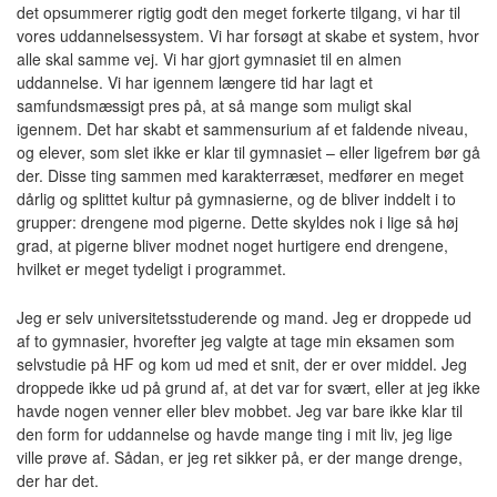
det opsummerer rigtig godt den meget forkerte tilgang, vi har til
vores uddannelsessystem. Vi har forsøgt at skabe et system, hvor
alle skal samme vej. Vi har gjort gymnasiet til en almen
uddannelse. Vi har igennem længere tid har lagt et
samfundsmæssigt pres på, at så mange som muligt skal
igennem. Det har skabt et sammensurium af et faldende niveau,
og elever, som slet ikke er klar til gymnasiet – eller ligefrem bør gå
der. Disse ting sammen med karakterræset, medfører en meget
dårlig og splittet kultur på gymnasierne, og de bliver inddelt i to
grupper: drengene mod pigerne. Dette skyldes nok i lige så høj
grad, at pigerne bliver modnet noget hurtigere end drengene,
hvilket er meget tydeligt i programmet.
Jeg er selv universitetsstuderende og mand. Jeg er droppede ud
af to gymnasier, hvorefter jeg valgte at tage min eksamen som
selvstudie på HF og kom ud med et snit, der er over middel. Jeg
droppede ikke ud på grund af, at det var for svært, eller at jeg ikke
havde nogen venner eller blev mobbet. Jeg var bare ikke klar til
den form for uddannelse og havde mange ting i mit liv, jeg lige
ville prøve af. Sådan, er jeg ret sikker på, er der mange drenge,
der har det.