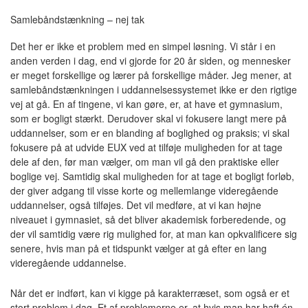
Samlebåndstænkning – nej tak
Det her er ikke et problem med en simpel løsning. Vi står i en
anden verden i dag, end vi gjorde for 20 år siden, og mennesker
er meget forskellige og lærer på forskellige måder. Jeg mener, at
samlebåndstænkningen i uddannelsessystemet ikke er den rigtige
vej at gå. En af tingene, vi kan gøre, er, at have et gymnasium,
som er bogligt stærkt. Derudover skal vi fokusere langt mere på
uddannelser, som er en blanding af boglighed og praksis; vi skal
fokusere på at udvide EUX ved at tilføje muligheden for at tage
dele af den, før man vælger, om man vil gå den praktiske eller
boglige vej. Samtidig skal muligheden for at tage et bogligt forløb,
der giver adgang til visse korte og mellemlange videregående
uddannelser, også tilføjes. Det vil medføre, at vi kan højne
niveauet i gymnasiet, så det bliver akademisk forberedende, og
der vil samtidig være rig mulighed for, at man kan opkvalificere sig
senere, hvis man på et tidspunkt vælger at gå efter en lang
videregående uddannelse.
Når det er indført, kan vi kigge på karakterræset, som også er et
stort problem i dag. Et af problemerne er, at hvis man har haft én