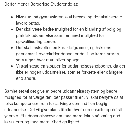
Derfor mener Borgerlige Studerende at:
Niveauet på gymnasierne skal hæves, og der skal være et
lavere optag.
Der skal være bedre mulighed for en blanding af bolig og
praktisk uddannelse sammen med mulighed for
opkvalificering senere.
Der skal fastsættes en karaktergrænse, og hvis ens
gennemsnit overskrider denne, er det ikke karaktererne,
som afgør, hvor man bliver optaget.
Vi skal sætte en stopper for uddannelsessnobberiet, da der
ikke er nogen uddannelser, som er forkerte eller dårligere
end andre.
Samlet set vil det give et bedre uddannelsessystem og bedre
mulighed for at vælge dét, der passer til én. Vi skal benytte os af
folks kompetencer frem for at tvinge dem ind i en boglig
uddannelse. Det vil give plads til alle, hvor den enkelte opnår sit
yderste. Et uddannelsessystem med mere fokus på læring end
karakterer og med mere frihed
og
lighed.