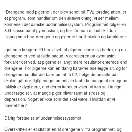
”Drengene mod pigerne”, der blev sendt på TV2 torsdag aften, er
et program, som handler om den skævvridning, vi ser mellem
kønnene i det danske uddannelsessystem. Programmet følger en
3.G-klasse på et gymnasium, og her får man et indblik i den
tilgang som hhv. drengene og pigerne har til skolen og karakterer.
Igennem længere tid har vi set, at pigerne klarer sig bedre, og en
drengene er ved at falde bagud. Vicerektoren på gymnasiet
forklarer det ved, at pigerne er langt mere resultatorienterede end
drengene. For pigerne kan en dårlig karakter ødelægge alt, og for
drengene handler det bare om at få 02. Ifølge de ansatte på
skolen går der rigtig meget potentiale tabt, da mange af drengene
faktisk er dygtigere, end deres karakter viser. Vi kan se i talrige
undersøgelser, at mange piger bliver ramt af stress og
depression. Noget er ikke som det skal være. Hvordan er vi
havnet her?
Dårlig forståelse af uddannelsessystemet
Overskriften er et citat af en af drengene vi fra programmet, og