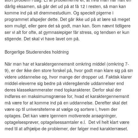
dårlig eksamen, så går det ud på at få 12 i resten, så man kan
komme ind på sit drømmestudium. Og specielt pigerne i
programmet afspejler dette. Det går ikke ud på at lære så meget
som muligt, eller gøre det så godt, man kan. Som nævnt tidligere
ser vi alt for ofte, at gymnasiepiger får stress, og tendsen er kun
stigende. Det skal vi have lavet om på.
Borgerlige Studerendes holdning
Når man har et karaktergennemsnit omkring middel (omkring 7-
9), er der ikke den store forskel på, hvor godt man klare sig på sin
videre uddannelse og, hvor mange der dropper ud. Faktisk klarer
middel-eleverne sig bedre på videregående uddannelser end
deres klassekammerater med topkarakterer. Derfor skal der
indføres en maksimumsgrænse for, hvad et karaktergennemsnit
må være for at komme ind på en uddannelse. Derefter skal det
være op til universiteterne at vælge og sortere i, hvem der
optages. Det kan være igennem motiverede ansøgninger,
optagelsesprøver, optagelsessamtaler e.l. Det vil helt klart være
med til at afhjælpe de problemer, der følger med karakterræset.