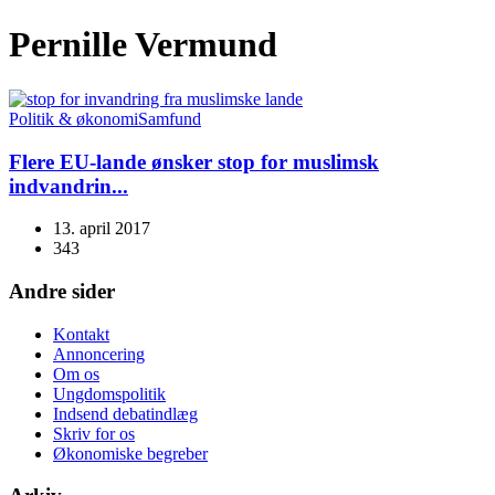
Pernille Vermund
Politik & økonomi
Samfund
Flere EU-lande ønsker stop for muslimsk
indvandrin...
13. april 2017
343
Andre sider
Kontakt
Annoncering
Om os
Ungdomspolitik
Indsend debatindlæg
Skriv for os
Økonomiske begreber